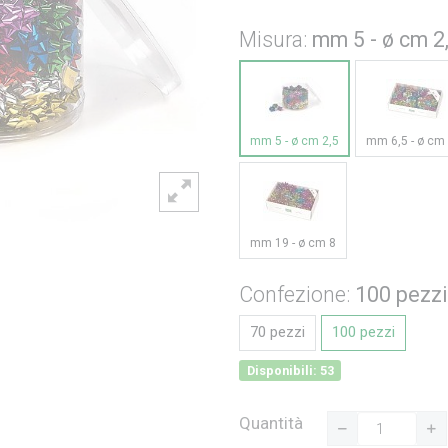
Misura:
mm 5 - ø cm 2
mm 5 - ø cm 2,5
mm 6,5 - ø cm 
mm 19 - ø cm 8
Confezione:
100 pezzi
70 pezzi
100 pezzi
Disponibili: 53
Quantità