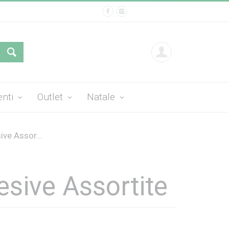
enti
Outlet
Natale
ive Assor...
esive Assortite