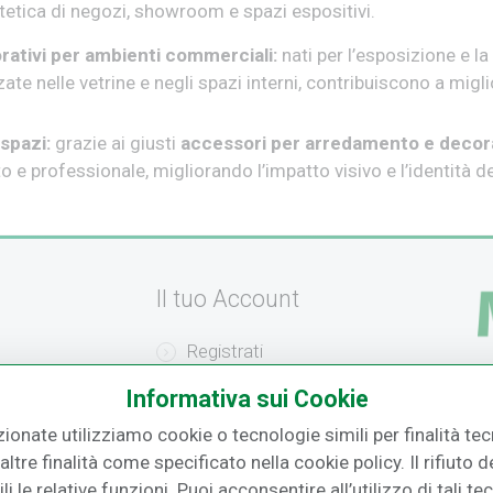
estetica di negozi, showroom e spazi espositivi.
rativi per ambienti commerciali:
nati per l’esposizione e l
zzate nelle vetrine e negli spazi interni, contribuiscono a migli
 spazi:
grazie ai giusti
accessori per arredamento e decor
e professionale, migliorando l’impatto visivo e l’identità de
Il tuo Account
Registrati
amento
Recupera la Password
Informativa sui Cookie
F.
izione
Effettua un Reso
zionate utilizziamo cookie o tecnologie simili per finalità tecn
ltre finalità come specificato nella cookie policy. Il rifiuto
o
i le relative funzioni. Puoi acconsentire all’utilizzo di tali te