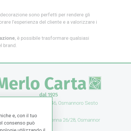
a decorazione sono perfetti per rendere gli
orare l’esperienza del cliente e a valorizzare i
azione
, è possibile trasformare qualsiasi
l brand.
UFFICI: V. Senna 44/46, Osmannoro Sesto
no (FI)
iche e, con il tuo
CASH & CARRY: V. Senna 26/28, Osmannor
 del consenso può
 Sesto F.no (FI)
cnologie utilizzando il