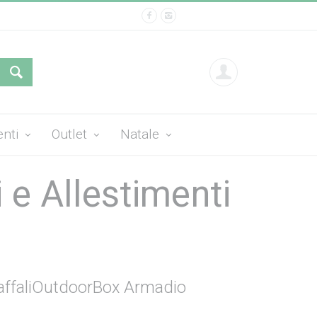
enti
Outlet
Natale
e Allestimenti
ffali
Outdoor
Box Armadio