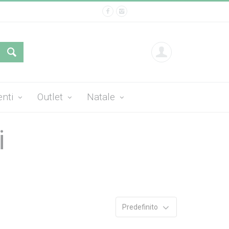
enti
Outlet
Natale
i
Predefinito