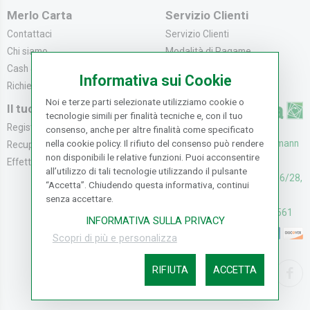
Merlo Carta
Servizio Clienti
Contattaci
Servizio Clienti
Chi siamo
Modalità di Pagame...
Cash & Carry
Modalità di Spediz...
Informativa sui Cookie
Richiedi catalogo
Resi e Recessi
Noi e terze parti selezionate utilizziamo cookie o
Il tuo Account
tecnologie simili per finalità tecniche e, con il tuo
Registrati
consenso, anche per altre finalità come specificato
nella cookie policy. Il rifiuto del consenso può rendere
UFFICI: V. Senna 44/46, Osmann
Recupera la Passwo...
non disponibili le relative funzioni. Puoi acconsentire
oro Sesto F.no (FI)
Effettua un Reso
all’utilizzo di tali tecnologie utilizzando il pulsante
CASH & CARRY: V. Senna 26/28,
“Accetta”. Chiudendo questa informativa, continui
Osmannoro Sesto F.no (FI)
senza accettare.
Assistenza: (+39) 055374561
INFORMATIVA SULLA PRIVACY
Scopri di più e personalizza
RIFIUTA
ACCETTA