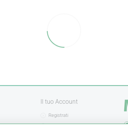
Il tuo Account
Registrati
amento
Recupera la Password