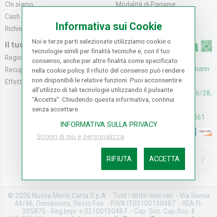
Chi siamo
Modalità di Pagame...
Cash & Carry
Modalità di Spediz...
Informativa sui Cookie
Richiedi catalogo
Resi e Recessi
Noi e terze parti selezionate utilizziamo cookie o
Il tuo Account
tecnologie simili per finalità tecniche e, con il tuo
Registrati
consenso, anche per altre finalità come specificato
UFFICI: V. Senna 44/46, Osmann
Recupera la Passwo...
nella cookie policy. Il rifiuto del consenso può rendere
non disponibili le relative funzioni. Puoi acconsentire
oro Sesto F.no (FI)
Effettua un Reso
all’utilizzo di tali tecnologie utilizzando il pulsante
CASH & CARRY: V. Senna 26/28,
“Accetta”. Chiudendo questa informativa, continui
Osmannoro Sesto F.no (FI)
senza accettare.
Assistenza: (+39) 055374561
INFORMATIVA SULLA PRIVACY
Scopri di più e personalizza
RIFIUTA
ACCETTA
© 2026 Nuova Merlo Carta S.p.A. - Tutti i diritti riservati - Via Senna
44/46, Osmannoro, Sesto F.no - P.IVA IT03100130487 - REA FI-
305875 - Reg.Impr. n.03100130487 - Cap. Soc. Cap.Soc. €