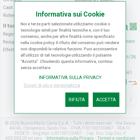
Cash & Carry
Modalità di Spediz...
Informativa sui Cookie
Richiedi catalogo
Resi e Recessi
Noi e terze parti selezionate utilizziamo cookie o
Il tuo Account
tecnologie simili per finalità tecniche e, con il tuo
Registrati
consenso, anche per altre finalità come specificato
UFFICI: V. Senna 44/46, Osmann
Recupera la Passwo...
nella cookie policy. Il rifiuto del consenso può rendere
non disponibili le relative funzioni. Puoi acconsentire
oro Sesto F.no (FI)
Effettua un Reso
all’utilizzo di tali tecnologie utilizzando il pulsante
CASH & CARRY: V. Senna 26/28,
“Accetta”. Chiudendo questa informativa, continui
Osmannoro Sesto F.no (FI)
senza accettare.
Assistenza: (+39) 055374561
INFORMATIVA SULLA PRIVACY
Scopri di più e personalizza
RIFIUTA
ACCETTA
© 2026 Nuova Merlo Carta S.p.A. - Tutti i diritti riservati - Via Senna
44/46, Osmannoro, Sesto F.no - P.IVA IT03100130487 - REA FI-
305875 - Reg.Impr. n.03100130487 - Cap. Soc. Cap.Soc. €
600.000,00 int.vers. -
Informativa sulla Privacy
-
Termini e condizioni