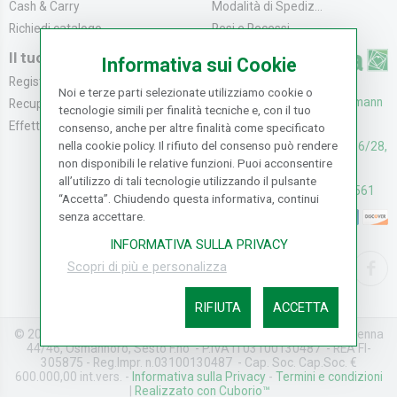
Cash & Carry
Modalità di Spediz...
Richiedi catalogo
Resi e Recessi
Il tuo Account
Informativa sui Cookie
Registrati
Noi e terze parti selezionate utilizziamo cookie o
UFFICI: V. Senna 44/46, Osmann
Recupera la Passwo...
tecnologie simili per finalità tecniche e, con il tuo
oro Sesto F.no (FI)
Effettua un Reso
consenso, anche per altre finalità come specificato
nella cookie policy. Il rifiuto del consenso può rendere
CASH & CARRY: V. Senna 26/28,
non disponibili le relative funzioni. Puoi acconsentire
Osmannoro Sesto F.no (FI)
all’utilizzo di tali tecnologie utilizzando il pulsante
Assistenza: (+39) 055374561
“Accetta”. Chiudendo questa informativa, continui
senza accettare.
INFORMATIVA SULLA PRIVACY
Scopri di più e personalizza
RIFIUTA
ACCETTA
© 2026 Nuova Merlo Carta S.p.A. - Tutti i diritti riservati - Via Senna
44/46, Osmannoro, Sesto F.no - P.IVA IT03100130487 - REA FI-
305875 - Reg.Impr. n.03100130487 - Cap. Soc. Cap.Soc. €
600.000,00 int.vers. -
Informativa sulla Privacy
-
Termini e condizioni
|
Realizzato con Cuborio™