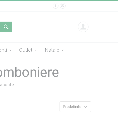
enti
Outlet
Natale
Bomboniere
aconfe...
Predefinito