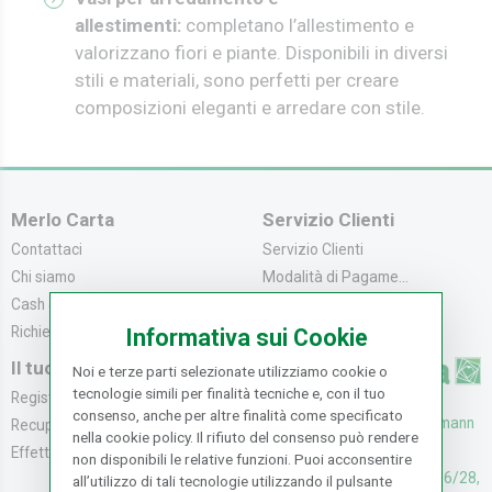
allestimenti:
completano l’allestimento e
valorizzano fiori e piante. Disponibili in diversi
stili e materiali, sono perfetti per creare
composizioni eleganti e arredare con stile.
Merlo Carta
Servizio Clienti
Contattaci
Servizio Clienti
Chi siamo
Modalità di Pagame...
Cash & Carry
Modalità di Spediz...
Richiedi catalogo
Resi e Recessi
Informativa sui Cookie
Il tuo Account
Noi e terze parti selezionate utilizziamo cookie o
tecnologie simili per finalità tecniche e, con il tuo
Registrati
consenso, anche per altre finalità come specificato
UFFICI: V. Senna 44/46, Osmann
Recupera la Passwo...
nella cookie policy. Il rifiuto del consenso può rendere
oro Sesto F.no (FI)
Effettua un Reso
non disponibili le relative funzioni. Puoi acconsentire
CASH & CARRY: V. Senna 26/28,
all’utilizzo di tali tecnologie utilizzando il pulsante