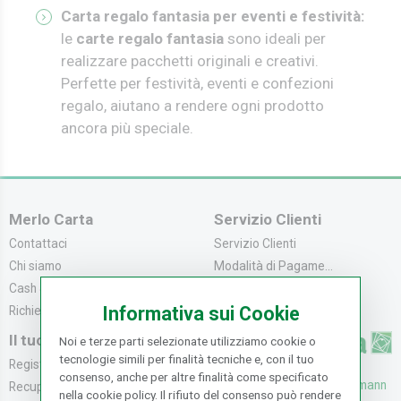
Carta regalo fantasia per eventi e festività:
l
e
carte regalo fantasia
sono ideali per
realizzare pacchetti originali e creativi.
Perfette per festività, eventi e confezioni
regalo, aiutano a rendere ogni prodotto
ancora più speciale.
Merlo Carta
Servizio Clienti
Contattaci
Servizio Clienti
Chi siamo
Modalità di Pagame...
Cash & Carry
Modalità di Spediz...
Informativa sui Cookie
Richiedi catalogo
Resi e Recessi
Il tuo Account
Noi e terze parti selezionate utilizziamo cookie o
tecnologie simili per finalità tecniche e, con il tuo
Registrati
consenso, anche per altre finalità come specificato
UFFICI: V. Senna 44/46, Osmann
Recupera la Passwo...
nella cookie policy. Il rifiuto del consenso può rendere