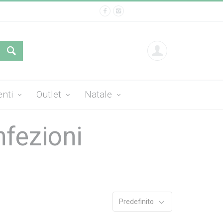
enti
Outlet
Natale
nfezioni
Predefinito