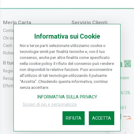
Merlo Carta
Servizio Clienti
Contattaci
Servizio Clienti
Informativa sui Cookie
Chi siamo
Modalità di Pagame...
Noi e terze parti selezionate utilizziamo cookie o
Cash & Carry
Modalità di Spediz...
tecnologie simili per finalità tecniche e, con il tuo
Richiedi catalogo
Resi e Recessi
consenso, anche per altre finalità come specificato
Il tuo Account
nella cookie policy. Il rifiuto del consenso può rendere
non disponibili le relative funzioni. Puoi acconsentire
Registrati
all’utilizzo di tali tecnologie utilizzando il pulsante
UFFICI: V. Senna 44/46, Osmann
Recupera la Passwo...
“Accetta”. Chiudendo questa informativa, continui
oro Sesto F.no (FI)
Effettua un Reso
senza accettare.
CASH & CARRY: V. Senna 26/28,
INFORMATIVA SULLA PRIVACY
Osmannoro Sesto F.no (FI)
Scopri di più e personalizza
Assistenza: (+39) 055374561
RIFIUTA
ACCETTA