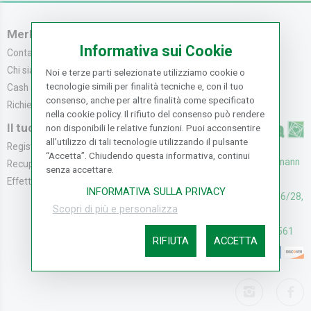
Merlo Carta
Servizio Clienti
Informativa sui Cookie
Contattaci
Servizio Clienti
Chi siamo
Modalità di Pagame...
Noi e terze parti selezionate utilizziamo cookie o
tecnologie simili per finalità tecniche e, con il tuo
Cash & Carry
Modalità di Spediz...
consenso, anche per altre finalità come specificato
Richiedi catalogo
Resi e Recessi
nella cookie policy. Il rifiuto del consenso può rendere
Il tuo Account
non disponibili le relative funzioni. Puoi acconsentire
all’utilizzo di tali tecnologie utilizzando il pulsante
Registrati
“Accetta”. Chiudendo questa informativa, continui
UFFICI: V. Senna 44/46, Osmann
Recupera la Passwo...
senza accettare.
oro Sesto F.no (FI)
Effettua un Reso
INFORMATIVA SULLA PRIVACY
CASH & CARRY: V. Senna 26/28,
Scopri di più e personalizza
Osmannoro Sesto F.no (FI)
Assistenza: (+39) 055374561
RIFIUTA
ACCETTA