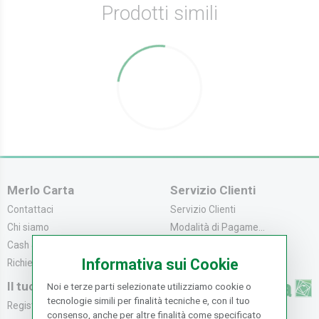
Prodotti simili
Merlo Carta
Servizio Clienti
Contattaci
Servizio Clienti
Chi siamo
Modalità di Pagame...
Cash & Carry
Modalità di Spediz...
Informativa sui Cookie
Richiedi catalogo
Resi e Recessi
Il tuo Account
Noi e terze parti selezionate utilizziamo cookie o
tecnologie simili per finalità tecniche e, con il tuo
Registrati
consenso, anche per altre finalità come specificato