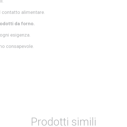
i.
l contatto alimentare.
rodotti da forno.
 ogni esigenza.
umo consapevole.
Prodotti simili