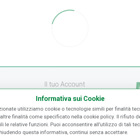
Il tuo Account
Informativa sui Cookie
Registrati
zionate utilizziamo cookie o tecnologie simili per finalità tecn
amento
Recupera la Password
ltre finalità come specificato nella cookie policy. Il rifiuto
F.
izione
Effettua un Reso
i le relative funzioni. Puoi acconsentire all’utilizzo di tali te
Chiudendo questa informativa, continui senza accettare.
o