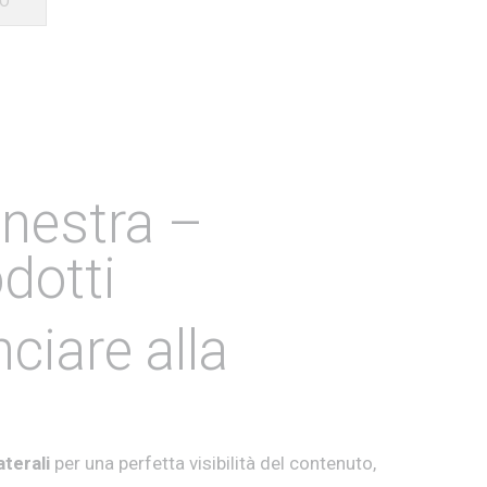
LO
inestra –
odotti
ciare alla
aterali
per una perfetta visibilità del contenuto,