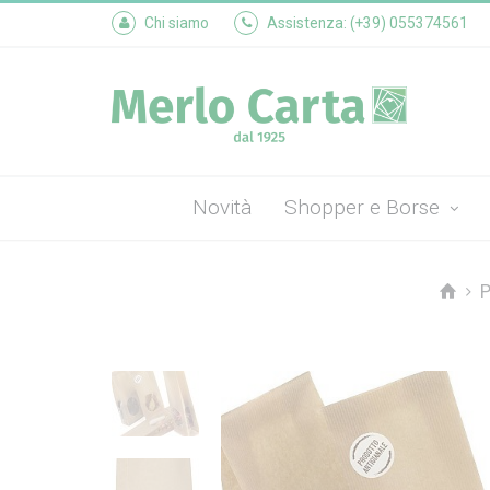
Chi siamo
Assistenza: (+39) 055374561
Novità
Shopper e Borse
P