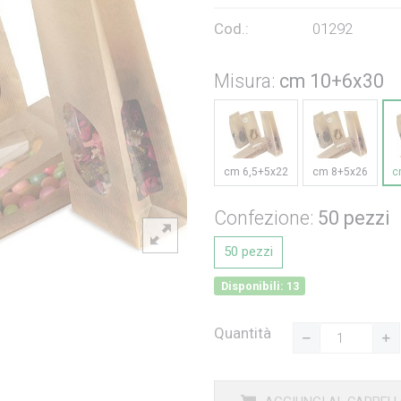
Cod.:
01292
Misura:
cm 10+6x30
cm 6,5+5x22
cm 8+5x26
c
Confezione:
50 pezzi
50 pezzi
Disponibili: 13
Quantità