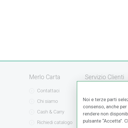
Merlo Carta
Servizio Clienti
Contattaci
Servizio Clienti
Noi e terze parti sele
Chi siamo
Modalità di Pag
consenso, anche per a
Cash & Carry
Modalità di Sped
rendere non disponibil
pulsante “Accetta”. 
Richiedi catalogo
Resi e Recessi