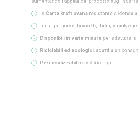
aumentando l’appeal del prodotto sugli scaffal
In
Carta kraft avana
resistente e idonea a
Ideali per
pane, biscotti, dolci, snack e p
Disponibili in varie misure
per adattarsi a
Riciclabili ed ecologici
, adatti a un cons
Personalizzabili
con il tuo logo.