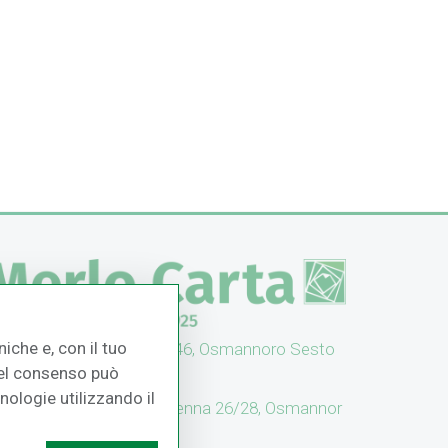
iche e, con il tuo
UFFICI: V. Senna 44/46, Osmannoro Sesto
 del consenso può
no (FI)
cnologie utilizzando il
CASH & CARRY: V. Senna 26/28, Osmannor
 Sesto F.no (FI)