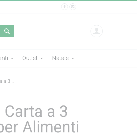
enti
Outlet
Natale
 a 3...
 Carta a 3
per Alimenti