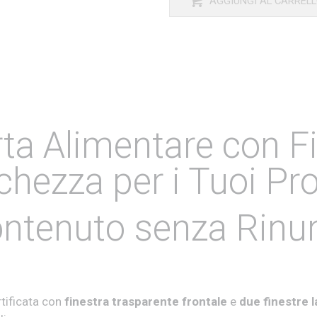
AGGIUNGI AL CARREL
rta Alimentare con F
schezza per i Tuoi Pr
Contenuto senza Rinun
rtificata con
f
inestra trasparente frontale
e
due finestre l