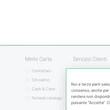
Merlo Carta
Servizio Clienti
Contattaci
Servizio Clienti
Chi siamo
Modalità di Pag
Noi e terze parti sele
Cash & Carry
Modalità di Sped
consenso, anche per a
rendere non disponibil
Richiedi catalogo
Resi e Recessi
pulsante “Accetta”. 