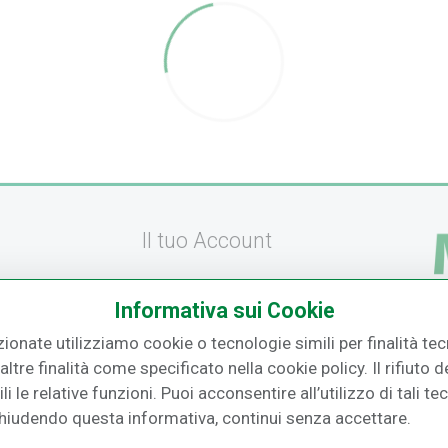
Il tuo Account
Registrati
Informativa sui Cookie
amento
Recupera la Password
zionate utilizziamo cookie o tecnologie simili per finalità tecn
F.
izione
Effettua un Reso
ltre finalità come specificato nella cookie policy. Il rifiuto
i le relative funzioni. Puoi acconsentire all’utilizzo di tali te
o
Chiudendo questa informativa, continui senza accettare.