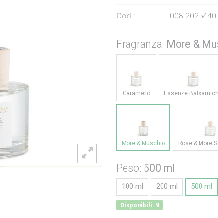
Cod.:
008-2025440
Fragranza:
More & Mu
Caramello
Essenze Balsamic
More & Muschio
Rose & More S
Peso:
500 ml
100 ml
200 ml
500 ml
Disponibili: 9