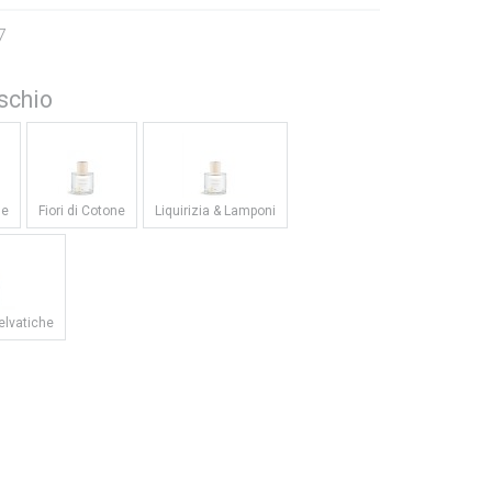
7
schio
he
Fiori di Cotone
Liquirizia & Lamponi
elvatiche