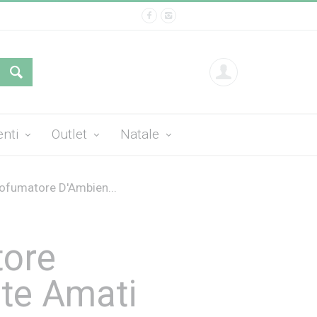
enti
Outlet
Natale
ofumatore D'Ambien...
tore
te Amati