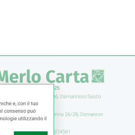
UFFICI: V. Senna 44/46, Osmannoro Sesto
iche e, con il tuo
no (FI)
 del consenso può
CASH & CARRY: V. Senna 26/28, Osmannor
cnologie utilizzando il
 Sesto F.no (FI)
Assistenza: (+39) 055374561