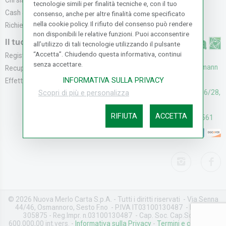
Chi siamo
Modalità di Pagame...
tecnologie simili per finalità tecniche e, con il tuo
Cash & Carry
Modalità di Spediz...
consenso, anche per altre finalità come specificato
nella cookie policy. Il rifiuto del consenso può rendere
Richiedi catalogo
Resi e Recessi
non disponibili le relative funzioni. Puoi acconsentire
Il tuo Account
all’utilizzo di tali tecnologie utilizzando il pulsante
“Accetta”. Chiudendo questa informativa, continui
Registrati
senza accettare.
UFFICI: V. Senna 44/46, Osmann
Recupera la Passwo...
oro Sesto F.no (FI)
INFORMATIVA SULLA PRIVACY
Effettua un Reso
CASH & CARRY: V. Senna 26/28,
Scopri di più e personalizza
Osmannoro Sesto F.no (FI)
RIFIUTA
ACCETTA
Assistenza: (+39) 055374561
© 2026 Nuova Merlo Carta S.p.A. - Tutti i diritti riservati - Via Senna
44/46, Osmannoro, Sesto F.no - P.IVA IT03100130487 - REA FI-
305875 - Reg.Impr. n.03100130487 - Cap. Soc. Cap.Soc. €
600.000,00 int.vers. -
Informativa sulla Privacy
-
Termini e condizioni