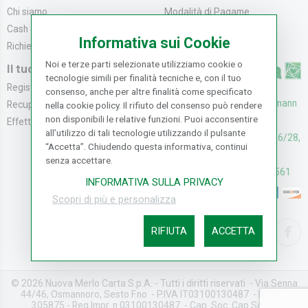
Chi siamo
Modalità di Pagame...
Cash & Carry
Modalità di Spediz...
Informativa sui Cookie
Richiedi catalogo
Resi e Recessi
Noi e terze parti selezionate utilizziamo cookie o
Il tuo Account
tecnologie simili per finalità tecniche e, con il tuo
Registrati
consenso, anche per altre finalità come specificato
UFFICI: V. Senna 44/46, Osmann
Recupera la Passwo...
nella cookie policy. Il rifiuto del consenso può rendere
non disponibili le relative funzioni. Puoi acconsentire
oro Sesto F.no (FI)
Effettua un Reso
all’utilizzo di tali tecnologie utilizzando il pulsante
CASH & CARRY: V. Senna 26/28,
“Accetta”. Chiudendo questa informativa, continui
Osmannoro Sesto F.no (FI)
senza accettare.
Assistenza: (+39) 055374561
INFORMATIVA SULLA PRIVACY
Scopri di più e personalizza
RIFIUTA
ACCETTA
© 2026 Nuova Merlo Carta S.p.A. - Tutti i diritti riservati - Via Senna
44/46, Osmannoro, Sesto F.no - P.IVA IT03100130487 - REA FI-
305875 - Reg.Impr. n.03100130487 - Cap. Soc. Cap.Soc. €