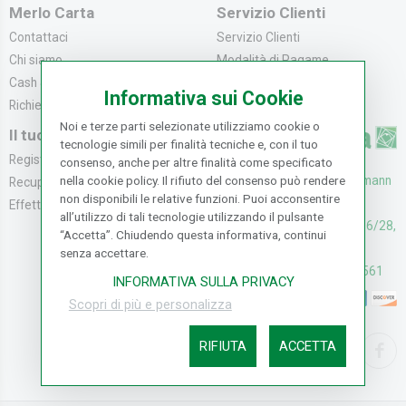
Merlo Carta
Servizio Clienti
Contattaci
Servizio Clienti
Chi siamo
Modalità di Pagame...
Cash & Carry
Modalità di Spediz...
Informativa sui Cookie
Richiedi catalogo
Resi e Recessi
Noi e terze parti selezionate utilizziamo cookie o
Il tuo Account
tecnologie simili per finalità tecniche e, con il tuo
Registrati
consenso, anche per altre finalità come specificato
UFFICI: V. Senna 44/46, Osmann
nella cookie policy. Il rifiuto del consenso può rendere
Recupera la Passwo...
non disponibili le relative funzioni. Puoi acconsentire
oro Sesto F.no (FI)
Effettua un Reso
all’utilizzo di tali tecnologie utilizzando il pulsante
CASH & CARRY: V. Senna 26/28,
“Accetta”. Chiudendo questa informativa, continui
Osmannoro Sesto F.no (FI)
senza accettare.
Assistenza: (+39) 055374561
INFORMATIVA SULLA PRIVACY
Scopri di più e personalizza
RIFIUTA
ACCETTA