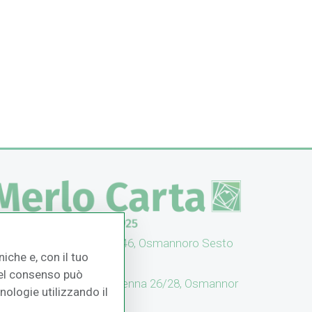
UFFICI: V. Senna 44/46, Osmannoro Sesto
iche e, con il tuo
no (FI)
 del consenso può
CASH & CARRY: V. Senna 26/28, Osmannor
cnologie utilizzando il
 Sesto F.no (FI)