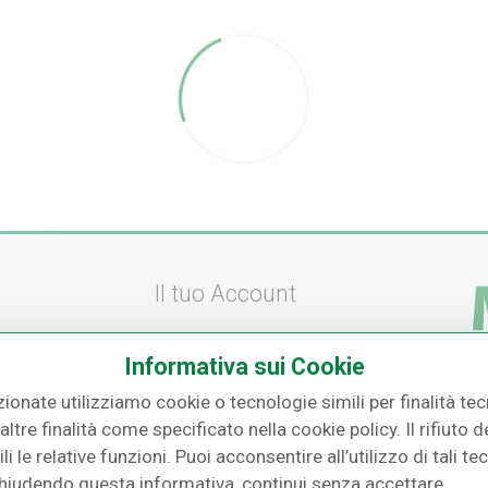
Il tuo Account
Registrati
Informativa sui Cookie
amento
Recupera la Password
zionate utilizziamo cookie o tecnologie simili per finalità tecn
F.
izione
Effettua un Reso
ltre finalità come specificato nella cookie policy. Il rifiuto
i le relative funzioni. Puoi acconsentire all’utilizzo di tali te
o
Chiudendo questa informativa, continui senza accettare.