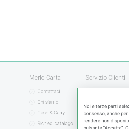
Merlo Carta
Servizio Clienti
Contattaci
Servizio Clienti
Chi siamo
Modalità di Pag
Noi e terze parti sele
Cash & Carry
Modalità di Sped
consenso, anche per a
rendere non disponibil
Richiedi catalogo
Resi e Recessi
pulsante “Accetta”. 