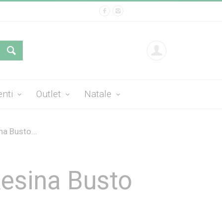
enti
Outlet
Natale
na Busto...
Resina Busto