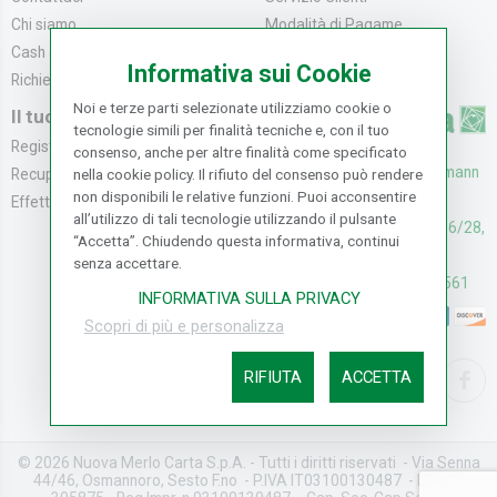
Chi siamo
Modalità di Pagame...
Cash & Carry
Modalità di Spediz...
Informativa sui Cookie
Richiedi catalogo
Resi e Recessi
Noi e terze parti selezionate utilizziamo cookie o
Il tuo Account
tecnologie simili per finalità tecniche e, con il tuo
Registrati
consenso, anche per altre finalità come specificato
UFFICI: V. Senna 44/46, Osmann
Recupera la Passwo...
nella cookie policy. Il rifiuto del consenso può rendere
non disponibili le relative funzioni. Puoi acconsentire
oro Sesto F.no (FI)
Effettua un Reso
all’utilizzo di tali tecnologie utilizzando il pulsante
CASH & CARRY: V. Senna 26/28,
“Accetta”. Chiudendo questa informativa, continui
Osmannoro Sesto F.no (FI)
senza accettare.
Assistenza: (+39) 055374561
INFORMATIVA SULLA PRIVACY
Scopri di più e personalizza
RIFIUTA
ACCETTA
© 2026 Nuova Merlo Carta S.p.A. - Tutti i diritti riservati - Via Senna
44/46, Osmannoro, Sesto F.no - P.IVA IT03100130487 - REA FI-