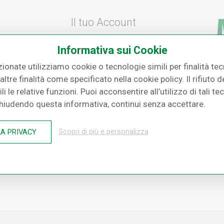
Il tuo Account
Registrati
Informativa sui Cookie
amento
Recupera la Password
zionate utilizziamo cookie o tecnologie simili per finalità tecn
F.
ltre finalità come specificato nella cookie policy. Il rifiuto
izione
Effettua un Reso
i le relative funzioni. Puoi acconsentire all’utilizzo di tali te
o
Chiudendo questa informativa, continui senza accettare.
LA PRIVACY
Scopri di più e personalizza