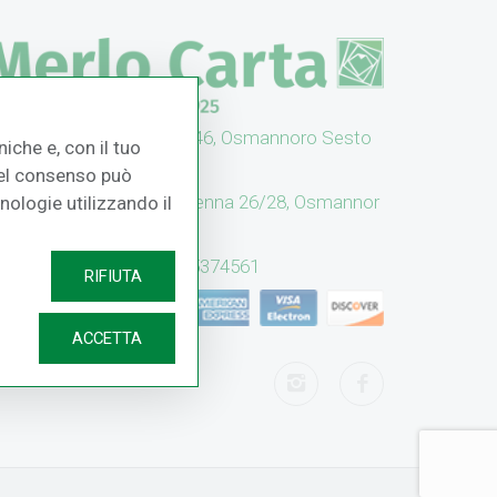
UFFICI: V. Senna 44/46, Osmannoro Sesto
iche e, con il tuo
no (FI)
 del consenso può
CASH & CARRY: V. Senna 26/28, Osmannor
cnologie utilizzando il
 Sesto F.no (FI)
Assistenza: (+39) 055374561
RIFIUTA
ACCETTA