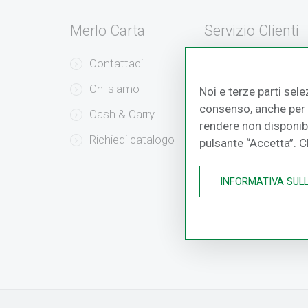
Merlo Carta
Servizio Clienti
Contattaci
Servizio Clienti
Chi siamo
Modalità di Pag
Noi e terze parti sele
consenso, anche per a
Cash & Carry
Modalità di Sped
rendere non disponibil
Richiedi catalogo
Resi e Recessi
pulsante “Accetta”. 
INFORMATIVA SUL