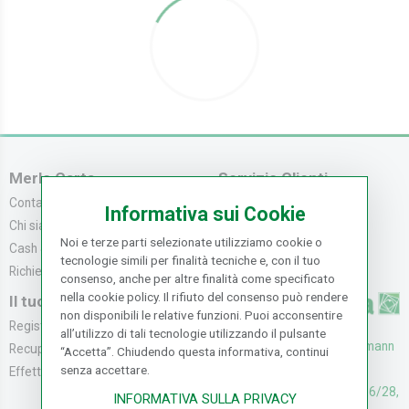
Merlo Carta
Servizio Clienti
Contattaci
Servizio Clienti
Informativa sui Cookie
Chi siamo
Modalità di Pagame...
Noi e terze parti selezionate utilizziamo cookie o
Cash & Carry
Modalità di Spediz...
tecnologie simili per finalità tecniche e, con il tuo
Richiedi catalogo
Resi e Recessi
consenso, anche per altre finalità come specificato
nella cookie policy. Il rifiuto del consenso può rendere
Il tuo Account
non disponibili le relative funzioni. Puoi acconsentire
Registrati
all’utilizzo di tali tecnologie utilizzando il pulsante
UFFICI: V. Senna 44/46, Osmann
Recupera la Passwo...
“Accetta”. Chiudendo questa informativa, continui
oro Sesto F.no (FI)
senza accettare.
Effettua un Reso
CASH & CARRY: V. Senna 26/28,
INFORMATIVA SULLA PRIVACY