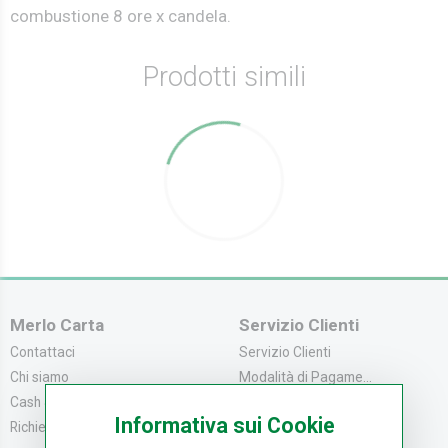
combustione 8 ore x candela.
Prodotti simili
Merlo Carta
Servizio Clienti
Contattaci
Servizio Clienti
Chi siamo
Modalità di Pagame...
Cash & Carry
Modalità di Spediz...
Informativa sui Cookie
Richiedi catalogo
Resi e Recessi