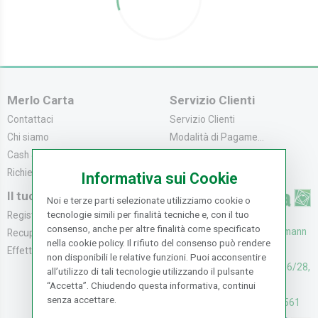
Merlo Carta
Servizio Clienti
Contattaci
Servizio Clienti
Chi siamo
Modalità di Pagame...
Cash & Carry
Modalità di Spediz...
Richiedi catalogo
Resi e Recessi
Informativa sui Cookie
Il tuo Account
Noi e terze parti selezionate utilizziamo cookie o
tecnologie simili per finalità tecniche e, con il tuo
Registrati
consenso, anche per altre finalità come specificato
UFFICI: V. Senna 44/46, Osmann
Recupera la Passwo...
nella cookie policy. Il rifiuto del consenso può rendere
oro Sesto F.no (FI)
Effettua un Reso
non disponibili le relative funzioni. Puoi acconsentire
CASH & CARRY: V. Senna 26/28,
all’utilizzo di tali tecnologie utilizzando il pulsante
Osmannoro Sesto F.no (FI)
“Accetta”. Chiudendo questa informativa, continui
senza accettare.
Assistenza: (+39) 055374561