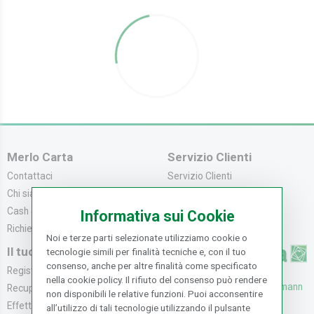
Merlo Carta
Servizio Clienti
Contattaci
Servizio Clienti
Chi siamo
Modalità di Pagame...
Cash & Carry
Modalità di Spediz...
Informativa sui Cookie
Richiedi catalogo
Resi e Recessi
Noi e terze parti selezionate utilizziamo cookie o
Il tuo Account
tecnologie simili per finalità tecniche e, con il tuo
consenso, anche per altre finalità come specificato
Registrati
nella cookie policy. Il rifiuto del consenso può rendere
UFFICI: V. Senna 44/46, Osmann
Recupera la Passwo...
non disponibili le relative funzioni. Puoi acconsentire
oro Sesto F.no (FI)
Effettua un Reso
all’utilizzo di tali tecnologie utilizzando il pulsante