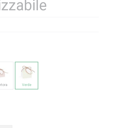
izzabile
rtora
Verde