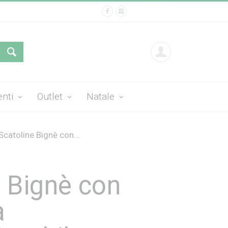
enti
Outlet
Natale
Scatoline Bignè con...
e Bignè con
a