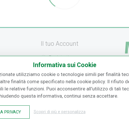
Il tuo Account
Registrati
Informativa sui Cookie
amento
Recupera la Password
F.
zionate utilizziamo cookie o tecnologie simili per finalità tecn
izione
Effettua un Reso
ltre finalità come specificato nella cookie policy. Il rifiuto
i le relative funzioni. Puoi acconsentire all’utilizzo di tali te
o
Chiudendo questa informativa, continui senza accettare.
LA PRIVACY
Scopri di più e personalizza