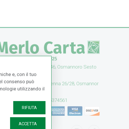
UFFICI: V. Senna 44/46, Osmannoro Sesto
no (FI)
iche e, con il tuo
 del consenso può
CASH & CARRY: V. Senna 26/28, Osmannor
cnologie utilizzando il
 Sesto F.no (FI)
Assistenza: (+39) 055374561
RIFIUTA
ACCETTA