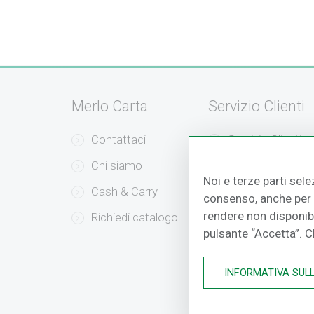
Merlo Carta
Servizio Clienti
Contattaci
Servizio Clienti
Chi siamo
Modalità di Pag
Noi e terze parti sele
Cash & Carry
Modalità di Sped
consenso, anche per a
rendere non disponibil
Richiedi catalogo
Resi e Recessi
pulsante “Accetta”. 
INFORMATIVA SUL