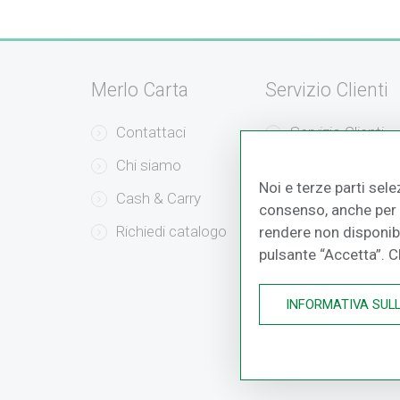
Merlo Carta
Servizio Clienti
Contattaci
Servizio Clienti
Chi siamo
Modalità di Pag
Noi e terze parti sele
Cash & Carry
Modalità di Sped
consenso, anche per a
Richiedi catalogo
Resi e Recessi
rendere non disponibil
pulsante “Accetta”. 
INFORMATIVA SUL