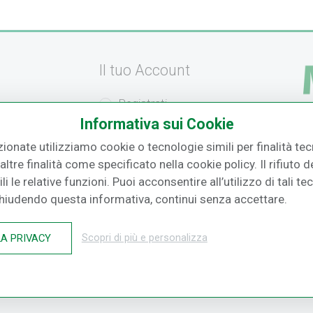
Il tuo Account
Registrati
Informativa sui Cookie
amento
Recupera la Password
F.
zionate utilizziamo cookie o tecnologie simili per finalità tecn
izione
Effettua un Reso
ltre finalità come specificato nella cookie policy. Il rifiuto
i le relative funzioni. Puoi acconsentire all’utilizzo di tali te
o
Chiudendo questa informativa, continui senza accettare.
LA PRIVACY
Scopri di più e personalizza