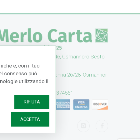
UFFICI: V. Senna 44/46, Osmannoro Sesto
no (FI)
iche e, con il tuo
 del consenso può
CASH & CARRY: V. Senna 26/28, Osmannor
cnologie utilizzando il
 Sesto F.no (FI)
Assistenza: (+39) 055374561
RIFIUTA
ACCETTA