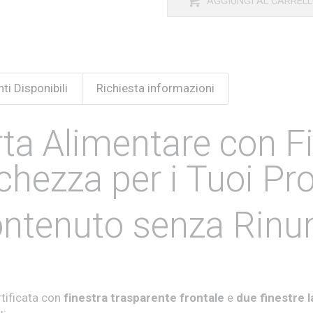
AGGIUNGI AL CARREL
ti Disponibili
Richiesta informazioni
rta Alimentare con F
schezza per i Tuoi Pr
Contenuto senza Rinun
rtificata con
f
inestra trasparente frontale
e
due finestre l