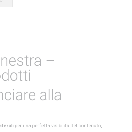
LO
inestra –
odotti
ciare alla
aterali
per una perfetta visibilità del contenuto,