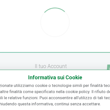
Il tuo Account
Informativa sui Cookie
Registrati
zionate utilizziamo cookie o tecnologie simili per finalità tecn
amento
Recupera la Password
ltre finalità come specificato nella cookie policy. Il rifiuto
F.
izione
Effettua un Reso
i le relative funzioni. Puoi acconsentire all’utilizzo di tali te
Chiudendo questa informativa, continui senza accettare.
o