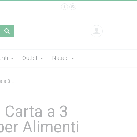
enti
Outlet
Natale
 a 3...
 Carta a 3
per Alimenti