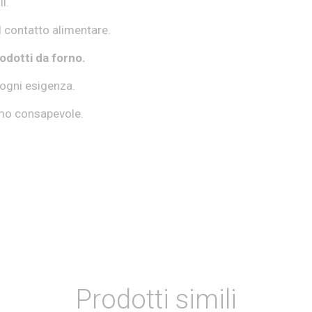
i.
l contatto alimentare.
rodotti da forno.
 ogni esigenza.
umo consapevole.
Prodotti simili