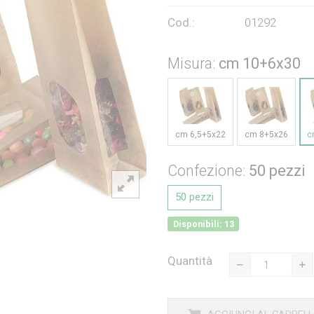
Cod.:
01292
Misura:
cm 10+6x30
cm 6,5+5x22
cm 8+5x26
c
Confezione:
50 pezzi
50 pezzi
Disponibili: 13
Quantità