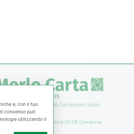
iche e, con il tuo
UFFICI: V. Senna 44/46, Osmannoro Sesto
 del consenso può
no (FI)
cnologie utilizzando il
CASH & CARRY: V. Senna 26/28, Osmannor
 Sesto F.no (FI)