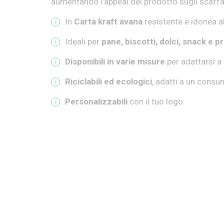
aumentando l’appeal del prodotto sugli scaffal
In
Carta kraft avana
resistente e idonea a
Ideali per
pane, biscotti, dolci, snack e p
Disponibili in varie misure
per adattarsi a
Riciclabili ed ecologici
, adatti a un cons
Personalizzabili
con il tuo logo.