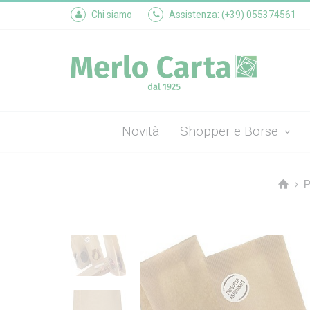
Chi siamo
Assistenza: (+39) 055374561
Novità
Shopper e Borse
P