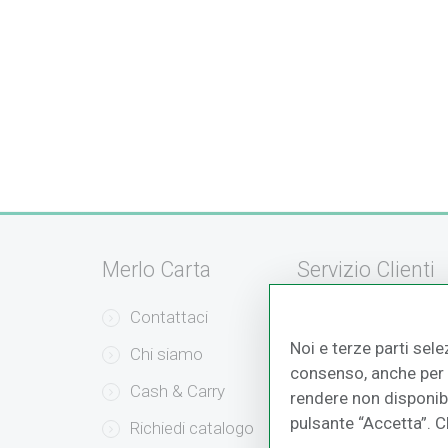
Merlo Carta
Servizio Clienti
Contattaci
Servizio Clienti
Noi e terze parti sele
Chi siamo
Modalità di Pag
consenso, anche per a
Cash & Carry
Modalità di Sped
rendere non disponibil
pulsante “Accetta”. 
Richiedi catalogo
Resi e Recessi