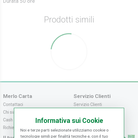
Durata 50 ore
Prodotti simili
Merlo Carta
Servizio Clienti
Contattaci
Servizio Clienti
Chi siamo
Modalità di Pagame...
Informativa sui Cookie
Cash & Carry
Modalità di Spediz...
Richiedi catalogo
Resi e Recessi
Noi e terze parti selezionate utilizziamo cookie o
tecnologie simili per finalità tecniche e, con il tuo
Il tuo Account