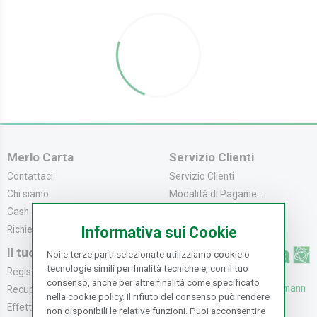
Merlo Carta
Servizio Clienti
Contattaci
Servizio Clienti
Chi siamo
Modalità di Pagame...
Cash & Carry
Modalità di Spediz...
Informativa sui Cookie
Richiedi catalogo
Resi e Recessi
Il tuo Account
Noi e terze parti selezionate utilizziamo cookie o
tecnologie simili per finalità tecniche e, con il tuo
Registrati
consenso, anche per altre finalità come specificato
UFFICI: V. Senna 44/46, Osmann
Recupera la Passwo...
nella cookie policy. Il rifiuto del consenso può rendere
oro Sesto F.no (FI)
Effettua un Reso
non disponibili le relative funzioni. Puoi acconsentire