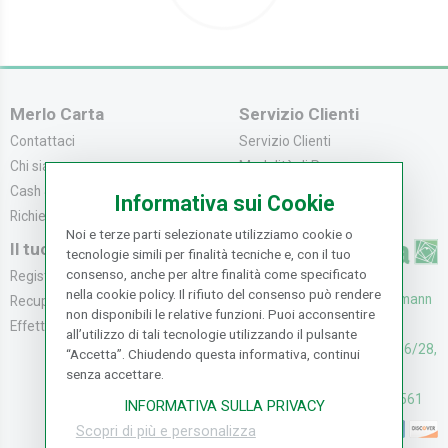
Merlo Carta
Servizio Clienti
Contattaci
Servizio Clienti
Chi siamo
Modalità di Pagame...
Cash & Carry
Modalità di Spediz...
Informativa sui Cookie
Richiedi catalogo
Resi e Recessi
Noi e terze parti selezionate utilizziamo cookie o
Il tuo Account
tecnologie simili per finalità tecniche e, con il tuo
consenso, anche per altre finalità come specificato
Registrati
nella cookie policy. Il rifiuto del consenso può rendere
UFFICI: V. Senna 44/46, Osmann
Recupera la Passwo...
non disponibili le relative funzioni. Puoi acconsentire
oro Sesto F.no (FI)
Effettua un Reso
all’utilizzo di tali tecnologie utilizzando il pulsante
CASH & CARRY: V. Senna 26/28,
“Accetta”. Chiudendo questa informativa, continui
Osmannoro Sesto F.no (FI)
senza accettare.
Assistenza: (+39) 055374561
INFORMATIVA SULLA PRIVACY
Scopri di più e personalizza