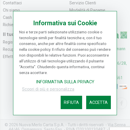
Contattaci
Servizio Clienti
Chi siamo
Modalità di Pagame...
Cash & Carry
Modalità di Spediz...
Informativa sui Cookie
Richiedi catalogo
Resi e Recessi
Noi e terze parti selezionate utilizziamo cookie o
Il tuo Account
tecnologie simili per finalità tecniche e, con il tuo
Registrati
consenso, anche per altre finalità come specificato
UFFICI: V. Senna 44/46, Osmann
Recupera la Passwo...
nella cookie policy. Il rifiuto del consenso può rendere
non disponibili le relative funzioni. Puoi acconsentire
oro Sesto F.no (FI)
Effettua un Reso
all’utilizzo di tali tecnologie utilizzando il pulsante
CASH & CARRY: V. Senna 26/28,
“Accetta”. Chiudendo questa informativa, continui
Osmannoro Sesto F.no (FI)
senza accettare.
Assistenza: (+39) 055374561
INFORMATIVA SULLA PRIVACY
Scopri di più e personalizza
RIFIUTA
ACCETTA
© 2026 Nuova Merlo Carta S.p.A. - Tutti i diritti riservati - Via Senna
44/46, Osmannoro, Sesto F.no - P.IVA IT03100130487 - REA FI-