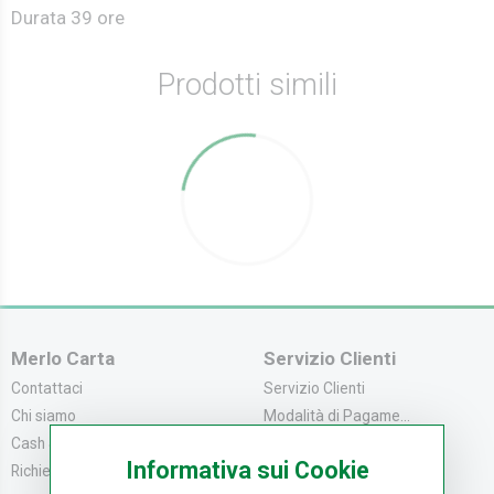
Durata 39 ore
Prodotti simili
Merlo Carta
Servizio Clienti
Contattaci
Servizio Clienti
Chi siamo
Modalità di Pagame...
Cash & Carry
Modalità di Spediz...
Informativa sui Cookie
Richiedi catalogo
Resi e Recessi