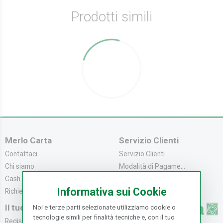
Prodotti simili
Merlo Carta
Servizio Clienti
Contattaci
Servizio Clienti
Chi siamo
Modalità di Pagame...
Cash & Carry
Modalità di Spediz...
Informativa sui Cookie
Richiedi catalogo
Resi e Recessi
Il tuo Account
Noi e terze parti selezionate utilizziamo cookie o
tecnologie simili per finalità tecniche e, con il tuo
Registrati