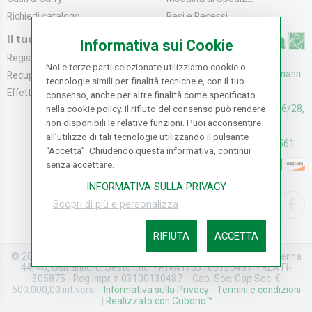
Richiedi catalogo
Resi e Recessi
Il tuo Account
Informativa sui Cookie
Registrati
Noi e terze parti selezionate utilizziamo cookie o
UFFICI: V. Senna 44/46, Osmann
Recupera la Passwo...
tecnologie simili per finalità tecniche e, con il tuo
oro Sesto F.no (FI)
Effettua un Reso
consenso, anche per altre finalità come specificato
nella cookie policy. Il rifiuto del consenso può rendere
CASH & CARRY: V. Senna 26/28,
non disponibili le relative funzioni. Puoi acconsentire
Osmannoro Sesto F.no (FI)
all’utilizzo di tali tecnologie utilizzando il pulsante
Assistenza: (+39) 055374561
“Accetta”. Chiudendo questa informativa, continui
senza accettare.
INFORMATIVA SULLA PRIVACY
Scopri di più e personalizza
RIFIUTA
ACCETTA
© 2026 Nuova Merlo Carta S.p.A. - Tutti i diritti riservati - Via Senna
44/46, Osmannoro, Sesto F.no - P.IVA IT03100130487 - REA FI-
305875 - Reg.Impr. n.03100130487 - Cap. Soc. Cap.Soc. €
600.000,00 int.vers. -
Informativa sulla Privacy
-
Termini e condizioni
|
Realizzato con Cuborio™