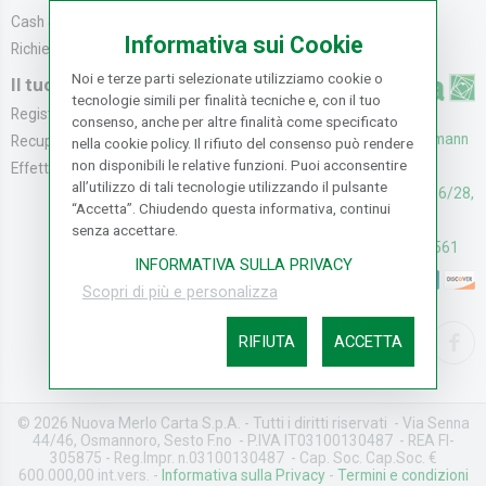
Cash & Carry
Modalità di Spediz...
Informativa sui Cookie
Richiedi catalogo
Resi e Recessi
Noi e terze parti selezionate utilizziamo cookie o
Il tuo Account
tecnologie simili per finalità tecniche e, con il tuo
Registrati
consenso, anche per altre finalità come specificato
UFFICI: V. Senna 44/46, Osmann
Recupera la Passwo...
nella cookie policy. Il rifiuto del consenso può rendere
non disponibili le relative funzioni. Puoi acconsentire
oro Sesto F.no (FI)
Effettua un Reso
all’utilizzo di tali tecnologie utilizzando il pulsante
CASH & CARRY: V. Senna 26/28,
“Accetta”. Chiudendo questa informativa, continui
Osmannoro Sesto F.no (FI)
senza accettare.
Assistenza: (+39) 055374561
INFORMATIVA SULLA PRIVACY
Scopri di più e personalizza
RIFIUTA
ACCETTA
© 2026 Nuova Merlo Carta S.p.A. - Tutti i diritti riservati - Via Senna
44/46, Osmannoro, Sesto F.no - P.IVA IT03100130487 - REA FI-
305875 - Reg.Impr. n.03100130487 - Cap. Soc. Cap.Soc. €
600.000,00 int.vers. -
Informativa sulla Privacy
-
Termini e condizioni