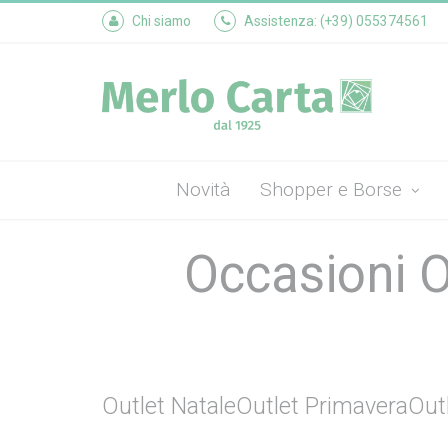
Chi siamo
Assistenza: (+39) 055374561
Novità
Shopper e Borse
Occasioni O
Outlet Natale
Outlet Primavera
Out